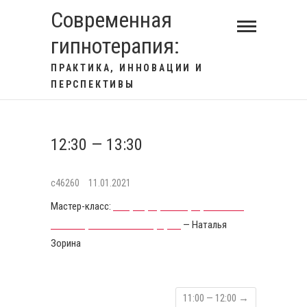
S
Современная
k
гипнотерапия:
i
p
ПРАКТИКА, ИННОВАЦИИ И
t
ПЕРСПЕКТИВЫ
o
c
o
12:30 — 13:30
n
t
c46260
11.01.2021
e
Мастер-класс:
Нейрографика- графический
n
способ работы с метафорой
— Наталья
t
Зорина
11:00 — 12:00
→