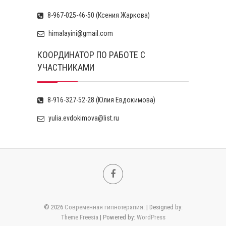
8-967-025-46-50 (Ксения Жаркова)
himalayini@gmail.com
КООРДИНАТОР ПО РАБОТЕ С
УЧАСТНИКАМИ
8-916-327-52-28 (Юлия Евдокимова)
yulia.evdokimova@list.ru
F
a
© 2026
Современная гипнотерапия:
| Designed by:
c
Theme Freesia
| Powered by:
WordPress