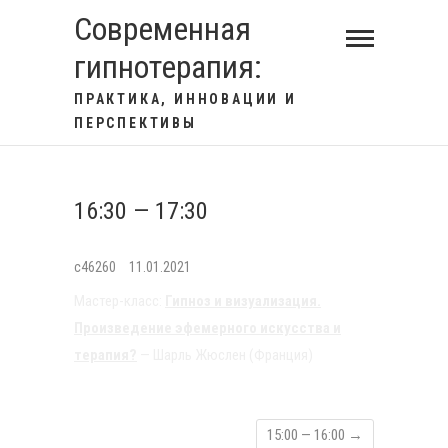
S
Современная
k
гипнотерапия:
i
p
ПРАКТИКА, ИННОВАЦИИ И
t
ПЕРСПЕКТИВЫ
o
c
o
16:30 — 17:30
n
t
c46260
11.01.2021
e
Мастер-класс:
Гипноз и визуализация.
n
Произведение эфемерного искусства и
t
терапия?
— Шарль Жюслен (Франция)
15:00 — 16:00
→